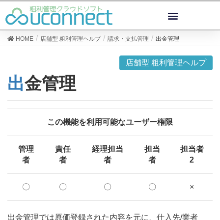
HOME
店舗型 粗利管理ヘルプ
請求・支払管理
出金管理
店舗型 粗利管理ヘルプ
出金管理
この機能を利用可能なユーザー権限
管理
責任
経理担当
担当
担当者
者
者
者
者
2
〇
〇
〇
〇
×
出金管理では原価登録された内容を元に、仕入先/業者