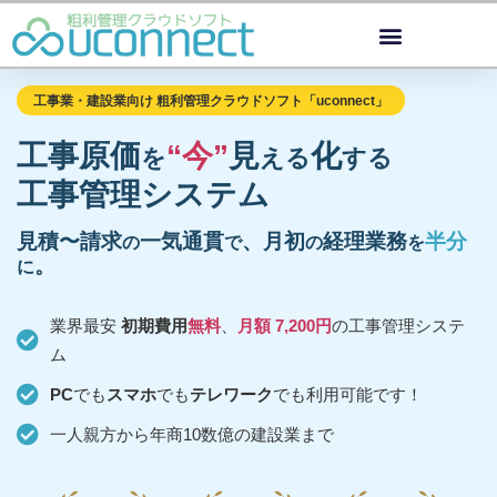
工事業・建設業向け 粗利管理クラウドソフト「uconnect」
工事原価
“今”
見
化
を
える
する
工事管理システム
見積〜請求
一気通貫
、月初
経理業務
半分
の
で
の
を
。
に
業界最安
初期費用
無料
、
月額 7,200円
の工事管理システ
ム
PC
でも
スマホ
でも
テレワーク
でも利用可能です！
一人親方から年商10数億の建設業まで