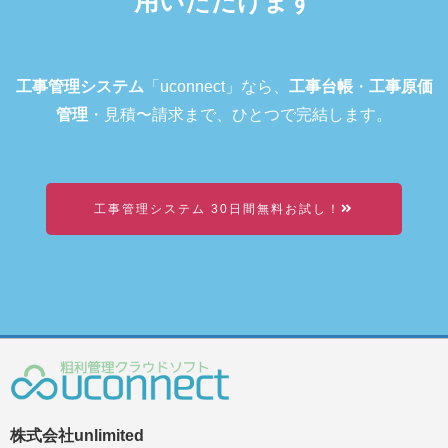
用いただけます
工事管理システム
「uconnect」なら、
工事台帳
・
工事原価
管理
・見積〜請求まで、ひとつで完結します。
工事管理システム 30日間無料お試し！
株式会社unlimited