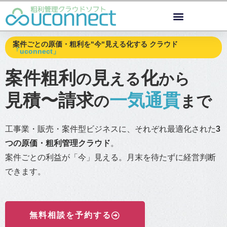
案件ごとの原価・粗利を"今"見える化する クラウド
「uconnect」
案件粗利
見
化
の
える
から
見積〜請求
一気通貫
の
まで
工事業・販売・案件型ビジネスに、それぞれ最適化された
3
つの
原価・
粗利管理クラウド
。
案件ごとの利益が「今」見える。月末を待たずに経営判断
できます。
無料相談を予約する