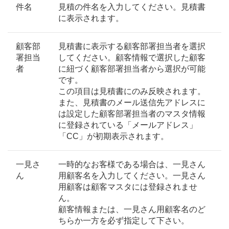
件名
見積の件名を入力してください。見積書
に表示されます。
顧客部
見積書に表示する顧客部署担当者を選択
署担当
してください。顧客情報で選択した顧客
者
に紐づく顧客部署担当者から選択が可能
です。
この項目は見積書にのみ反映されます。
また、見積書のメール送信先アドレスに
は設定した顧客部署担当者のマスタ情報
に登録されている「メールアドレス」
「CC」が初期表示されます。
一見さ
一時的なお客様である場合は、一見さん
ん
用顧客名を入力してください。一見さん
用顧客は顧客マスタには登録されませ
ん。
顧客情報または、一見さん用顧客名のど
ちらか一方を必ず指定して下さい。