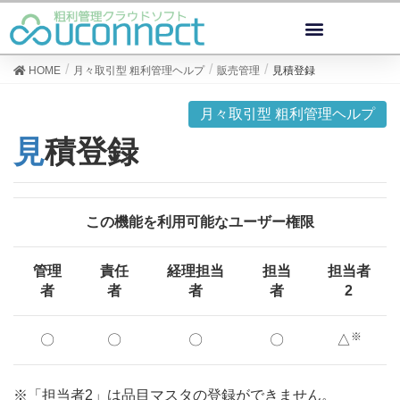
HOME
月々取引型 粗利管理ヘルプ
販売管理
見積登録
月々取引型 粗利管理ヘルプ
見積登録
この機能を利用可能なユーザー権限
管理
責任
経理担当
担当
担当者
者
者
者
者
2
※
〇
〇
〇
〇
△
※「担当者2」は品目マスタの登録ができません。