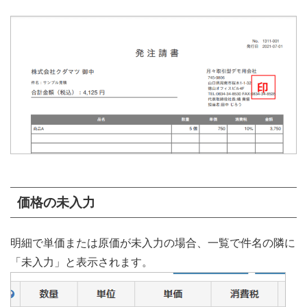
価格の未入力
明細で単価または原価が未入力の場合、一覧で件名の隣に
「未入力」と表示されます。