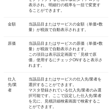
表示され、明細行の税率を一括で変更す
ることができます。
金額
当該品目またはサービスの金額（単価×数
量）が税抜で自動表示されます。
原価
当該品目またはサービスの原価（単価×数
量）が税抜で自動表示されます。
この項目は表示設定画面で「見積で原
価」使用するにチェックONすると表示さ
れます。
仕入
当該品目またはサービスの仕入先/業者を
先/業
選択することができます。
者
マスタ登録されている仕入先/業者のみ選
択可能です。ここで設定した仕入先/業者
を元に、見積詳細検索画面で検索するこ
とができます。