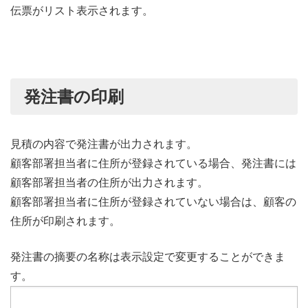
伝票がリスト表示されます。
発注書の印刷
見積の内容で発注書が出力されます。
顧客部署担当者に住所が登録されている場合、発注書には
顧客部署担当者の住所が出力されます。
顧客部署担当者に住所が登録されていない場合は、顧客の
住所が印刷されます。
発注書の摘要の名称は表示設定で変更することができま
す。