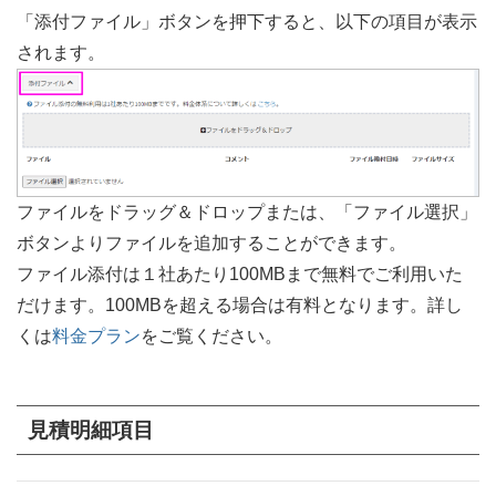
「添付ファイル」ボタンを押下すると、以下の項目が表示
されます。
ファイルをドラッグ＆ドロップまたは、「ファイル選択」
ボタンよりファイルを追加することができます。
ファイル添付は１社あたり100MBまで無料でご利用いた
だけます。100MBを超える場合は有料となります。詳し
くは
料金プラン
をご覧ください。
見積明細項目