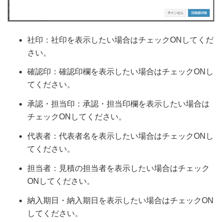
社印：社印を表示したい場合はチェックONしてくだ
さい。
確認印：確認印欄を表示したい場合はチェックONし
てください。
承認・担当印：承認・担当印欄を表示したい場合は
チェックONしてください。
代表者：代表者名を表示したい場合はチェックONし
てください。
担当者：見積の担当者を表示したい場合はチェック
ONしてください。
納入期日・納入期日を表示したい場合はチェックON
してください。