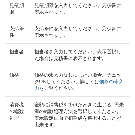
見積期
見積期限を入力してください。見積書に
限
表示されます。
支払条
支払条件を入力してください。見積書に
件
表示されます。
担当者
担当者を入力してください。表示選択し
た場合は見積書に表示されます。
価格
価格の未入力なしにしたい場合、チェッ
クONしてください。詳しくは
価格の未入
力
をご覧ください。
消費税
金額に消費税を掛けたときに生じる1円未
の端数
満の端数処理方法を選択してください。
処理
表示設定画面で初期値を選択することが
出来ます。