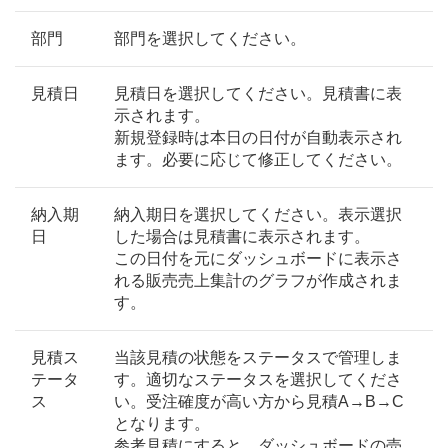
部門
部門を選択してください。
見積日
見積日を選択してください。見積書に表
示されます。
新規登録時は本日の日付が自動表示され
ます。必要に応じて修正してください。
納入期
納入期日を選択してください。表示選択
日
した場合は見積書に表示されます。
この日付を元にダッシュボードに表示さ
れる販売売上集計のグラフが作成されま
す。
見積ス
当該見積の状態をステータスで管理しま
テータ
す。適切なステータスを選択してくださ
ス
い。受注確度が高い方から見積A→B→C
となります。
参考見積にすると、ダッシュボードの売