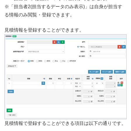
※「担当者2(担当するデータのみ表示)」は自身が担当す
る情報のみ閲覧・登録できます。
見積情報を登録することができます。
見積情報で登録することができる項目は以下の通りです。