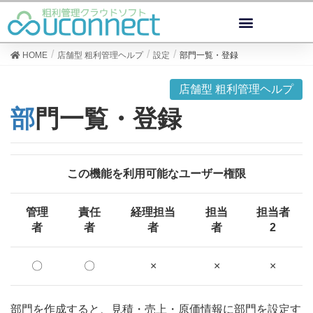
HOME
店舗型 粗利管理ヘルプ
設定
部門一覧・登録
店舗型 粗利管理ヘルプ
部門一覧・登録
この機能を利用可能なユーザー権限
管理
責任
経理担当
担当
担当者
者
者
者
者
2
〇
〇
×
×
×
部門を作成すると、見積・売上・原価情報に部門を設定す