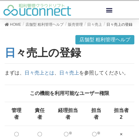
HOME
店舗型 粗利管理ヘルプ
販売管理
日々売上
日々売上の登録
店舗型 粗利管理ヘルプ
日々売上の登録
まずは、
日々売上とは
、
日々売上
を参照してください。
この機能を利用可能なユーザー権限
管理
責任
経理担当
担当
担当者
者
者
者
者
2
※
※
〇
〇
〇
〇
×