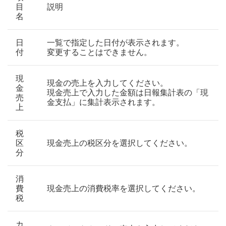
目
説明
名
日
一覧で指定した日付が表示されます。
付
変更することはできません。
現
現金の売上を入力してください。
金
現金売上で入力した金額は日報集計表の「現
売
金支払」に集計表示されます。
上
税
区
現金売上の税区分を選択してください。
分
消
費
現金売上の消費税率を選択してください。
税
カ