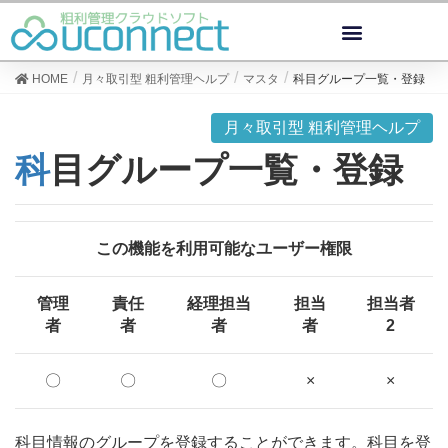
HOME
月々取引型 粗利管理ヘルプ
マスタ
科目グループ一覧・登録
月々取引型 粗利管理ヘルプ
科目グループ一覧・登録
この機能を利用可能なユーザー権限
管理
責任
経理担当
担当
担当者
者
者
者
者
2
〇
〇
〇
×
×
科目情報のグループを登録することができます。科目を登