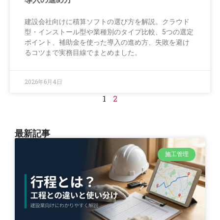
建設会社向けに積算ソフトの選び方を解説。クラウド
型・インストール型や業種別のタイプ比較、5つの選定
ポイント、補助金を使った導入の進め方、失敗を避け
るコツまで実務目線でまとめました。
2026年6月4日
1
2
最新記事
施工管理