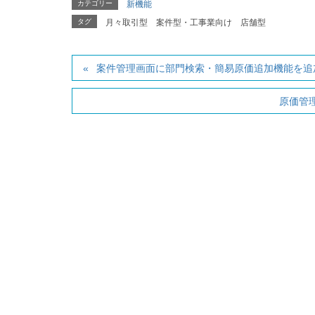
カテゴリー
新機能
タグ
月々取引型
案件型・工事業向け
店舗型
案件管理画面に部門検索・簡易原価追加機能を追
原価管