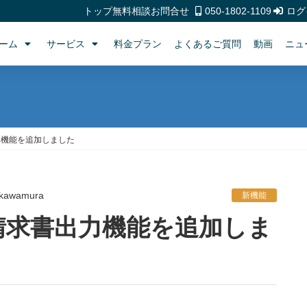
トップ
無料相談
お問合せ
050-1802-1109
ログ
ーム
サービス
料金プラン
よくあるご質問
動画
ニュ
力機能を追加しました
kawamura
新機能