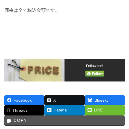
価格は全て税込金額です。
Follow me!
Facebook
X
Bluesky
Hatena
LINE
Threads
COPY