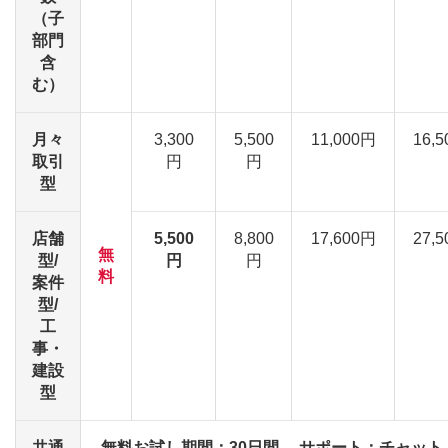
（子
部門
含
む）
月々
3,300
5,500
11,000円
16,
取引
円
円
型
店舗
5,500
8,800
17,600円
27,
無
型/
円
円
料
案件
型/
工
事・
建設
型
共通
無料お試し期間：30日間、 サポート：チャット