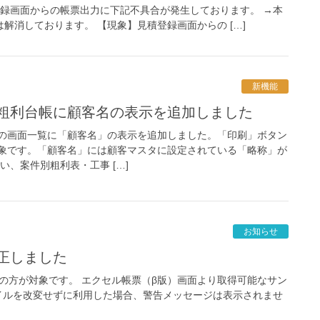
積登録画面からの帳票出力に下記不具合が発生しております。 →本
は解消しております。 【現象】見積登録画面からの […]
新機能
事粗利台帳に顧客名の表示を追加しました
の画面一覧に「顧客名」の表示を追加しました。「印刷」ボタン
対象です。「顧客名」には顧客マスタに設定されている「略称」が
い、案件別粗利表・工事 […]
お知らせ
正しました
の方が対象です。 エクセル帳票（β版）画面より取得可能なサン
イルを改変せずに利用した場合、警告メッセージは表示されませ