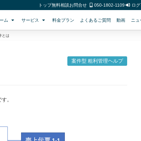
トップ
無料相談
お問合せ
050-1802-1109
ログ
ーム
サービス
料金プラン
よくあるご質問
動画
ニュ
件とは
案件型 粗利管理ヘルプ
です。