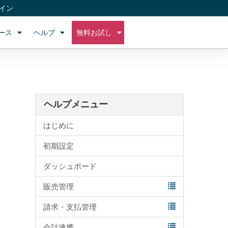
イン
ース
ヘルプ
無料お試し
ヘルプメニュー
はじめに
初期設定
ダッシュボード
販売管理
請求・支払管理
会計連携