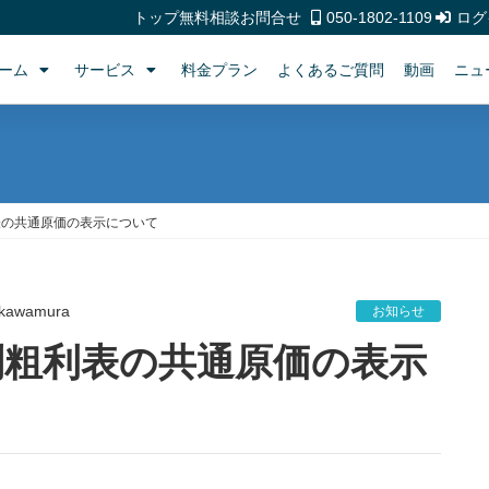
トップ
無料相談
お問合せ
050-1802-1109
ログ
ーム
サービス
料金プラン
よくあるご質問
動画
ニュ
表の共通原価の表示について
kawamura
お知らせ