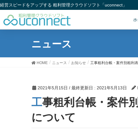
経営スピードをアップする 粗利管理クラウドソフト「uconnect」
ホ
ニュース
HOME
ニュース
お知らせ
工事粗利台帳・案件別粗利
2021年5月15日
/ 最終更新日 :
2021年5月13日
工事粗利台帳・案件別粗利表の共通原価の表示
について