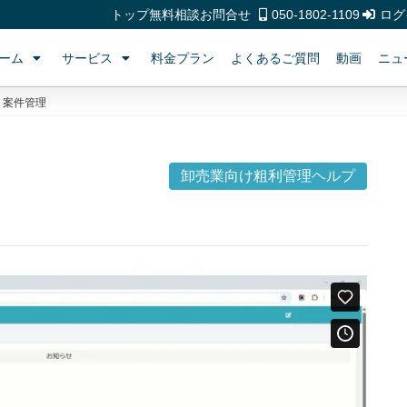
トップ
無料相談
お問合せ
050-1802-1109
ログ
ーム
サービス
料金プラン
よくあるご質問
動画
ニュ
案件管理
卸売業向け粗利管理ヘルプ