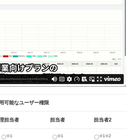
用可能なユーザー権限
理担当者
担当者
担当者2
※1
※1
※1※2
〇
〇
〇