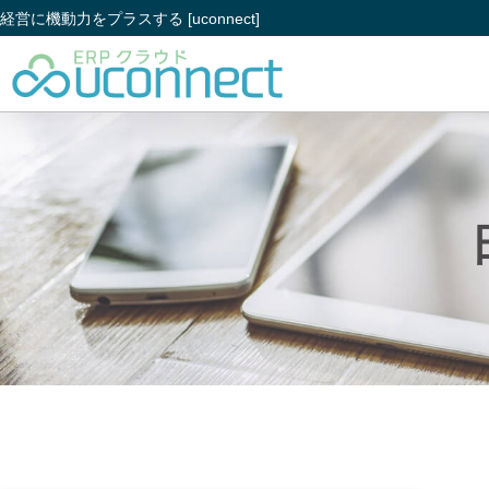
経営に機動力をプラスする [uconnect]