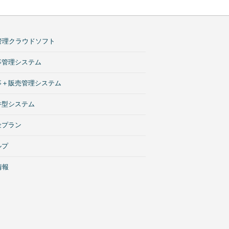
管理クラウドソフト
事管理システム
工事＋販売管理システム
件型システム
金プラン
ルプ
情報