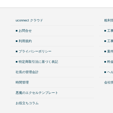
uconnect クラウド
粗利
■ お問合せ
■ 工
■ 利用規約
■ 
■ プライバシーポリシー
■ 案
■ 特定商取引法に基づく表記
■ 料
社長の管理会計
■ ヘ
時間管理
会社
悪魔のエクセルテンプレート
お役立ちコラム