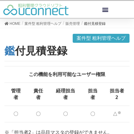
HOME
案件型 粗利管理ヘルプ
販売管理
鑑付見積登録
案件型 粗利管理ヘルプ
鑑付見積登録
この機能を利用可能なユーザー権限
管理
責任
経理担当
担当
担当者
者
者
者
者
2
※
〇
〇
〇
〇
△
※「担当者2」は品目マスタの登録ができません。